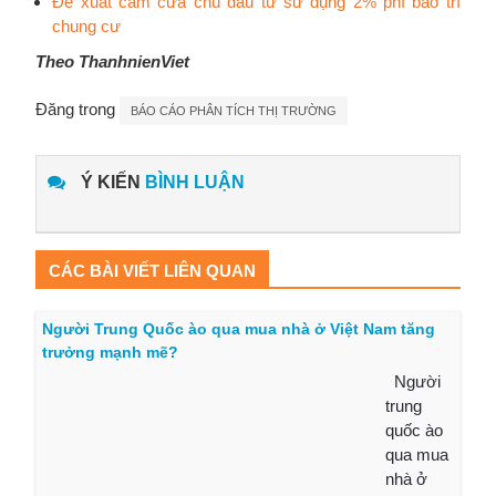
Đề xuất cấm cửa chủ đầu tư sử dụng 2% phí bảo trì
chung cư
Theo ThanhnienViet
Đăng trong
BÁO CÁO PHÂN TÍCH THỊ TRƯỜNG
Ý KIẾN
BÌNH LUẬN
CÁC BÀI VIẾT LIÊN QUAN
Người Trung Quốc ào qua mua nhà ở Việt Nam tăng
trưởng mạnh mẽ?
Người
trung
quốc ào
qua mua
nhà ở