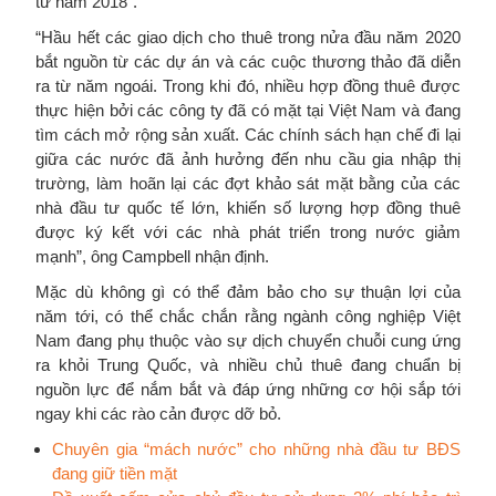
từ năm 2018”.
“Hầu hết các giao dịch cho thuê trong nửa đầu năm 2020
bắt nguồn từ các dự án và các cuộc thương thảo đã diễn
ra từ năm ngoái. Trong khi đó, nhiều hợp đồng thuê được
thực hiện bởi các công ty đã có mặt tại Việt Nam và đang
tìm cách mở rộng sản xuất. Các chính sách hạn chế đi lại
giữa các nước đã ảnh hưởng đến nhu cầu gia nhập thị
trường, làm hoãn lại các đợt khảo sát mặt bằng của các
nhà đầu tư quốc tế lớn, khiến số lượng hợp đồng thuê
được ký kết với các nhà phát triển trong nước giảm
mạnh”, ông Campbell nhận định.
Mặc dù không gì có thể đảm bảo cho sự thuận lợi của
năm tới, có thể chắc chắn rằng ngành công nghiệp Việt
Nam đang phụ thuộc vào sự dịch chuyển chuỗi cung ứng
ra khỏi Trung Quốc, và nhiều chủ thuê đang chuẩn bị
nguồn lực để nắm bắt và đáp ứng những cơ hội sắp tới
ngay khi các rào cản được dỡ bỏ.
Chuyên gia “mách nước” cho những nhà đầu tư BĐS
đang giữ tiền mặt