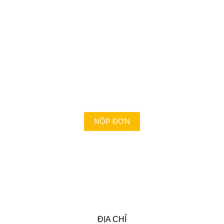
VỚI CHÚNG TÔI CÔNG VIỆC
LÀ ĐAM MÊ ?
Là những con người nhiệt huyết, dám dấn thân và
chấp nhận thử thách để cùng nhau biến giấc mơ
thành hiện thực. Bạn mong muốn được đồng hành
cùng chúng tôi?
NỘP ĐƠN
ĐỊA CHỈ