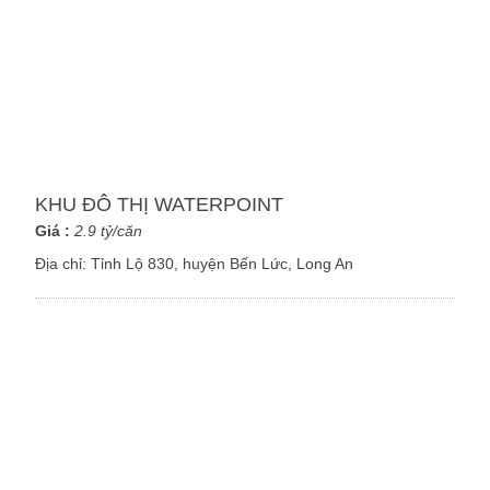
KHU ĐÔ THỊ WATERPOINT
Giá :
2.9 tỷ/căn
Địa chỉ:
Tỉnh Lộ 830, huyện Bến Lức, Long An