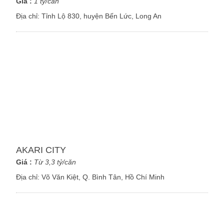
Giá :
1 tỷ/căn
Địa chỉ:
Tỉnh Lộ 830, huyện Bến Lức, Long An
AKARI CITY
Giá :
Từ 3,3 tỷ/căn
Địa chỉ:
Võ Văn Kiệt, Q. Bình Tân, Hồ Chí Minh