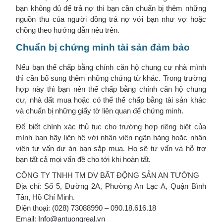
bạn không đủ để trả nợ thì bạn cần chuẩn bị thêm những
nguồn thu của người đồng trả nợ với bạn như vợ hoặc
chồng theo hướng dẫn nêu trên.
Chuẩn bị chứng minh tài sản đảm bảo
Nếu bạn thế chấp bằng chính căn hộ chung cư nhà mình
thì cần bổ sung thêm những chứng từ khác. Trong trường
hợp này thì bạn nên thế chấp bằng chính căn hộ chung
cư, nhà đất mua hoặc có thể thế chấp bằng tài sản khác
và chuẩn bị những giấy tờ liên quan để chứng minh.
Để biết chính xác thủ tục cho trường hợp riêng biệt của
mình bạn hãy liên hệ với nhân viên ngân hàng hoặc nhân
viên tư vấn dự án bạn sắp mua. Họ sẽ tư vấn và hỗ trợ
bạn tất cả mọi vấn đề cho tới khi hoàn tất.
CÔNG TY TNHH TM DV BẤT ĐỘNG SẢN AN TƯỜNG
Địa chỉ: Số 5, Đường 2A, Phường An Lạc A, Quận Bình
Tân, Hồ Chí Minh.
Điện thoại: (028) 73088990 –
090.18.616.18
Email:
Info@antuongreal.vn