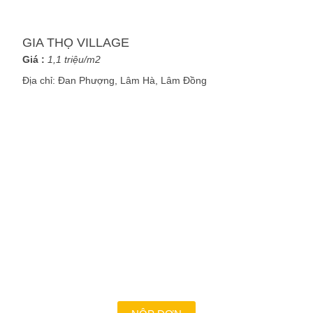
GIA THỌ VILLAGE
Giá :
1,1 triệu/m2
Địa chỉ:
Đan Phượng, Lâm Hà, Lâm Đồng
VỚI CHÚNG TÔI CÔNG VIỆC
LÀ ĐAM MÊ ?
Là những con người nhiệt huyết, dám dấn thân và
chấp nhận thử thách để cùng nhau biến giấc mơ
thành hiện thực. Bạn mong muốn được đồng hành
cùng chúng tôi?