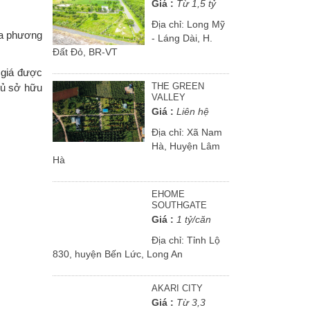
Giá :
Từ 1,5 tỷ
Địa chỉ:
Long Mỹ
địa phương
- Láng Dài, H.
Đất Đỏ, BR-VT
 giá được
THE GREEN
chủ sở hữu
VALLEY
Giá :
Liên hệ
Địa chỉ:
Xã Nam
Hà, Huyện Lâm
Hà
EHOME
SOUTHGATE
Giá :
1 tỷ/căn
Địa chỉ:
Tỉnh Lộ
830, huyện Bến Lức, Long An
AKARI CITY
Giá :
Từ 3,3