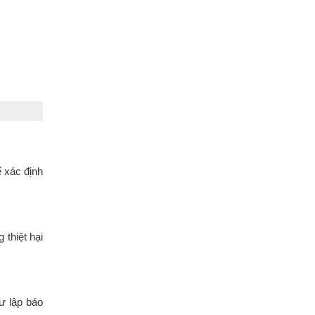
ể xác định
 thiệt hại
hư lập báo