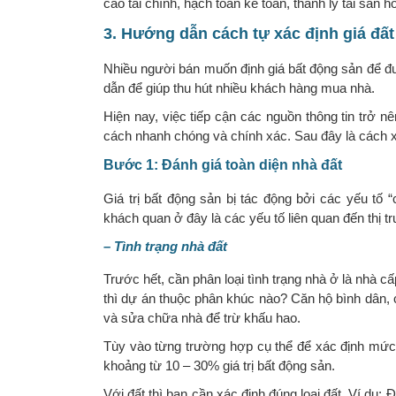
cáo tài chính, hạch toán kế toán, thanh lý tài sản 
3. Hướng dẫn cách tự xác định giá đất
Nhiều người bán muốn định giá bất động sản để đưa
dẫn để giúp thu hút nhiều khách hàng mua nhà.
Hiện nay, việc tiếp cận các nguồn thông tin trở 
cách nhanh chóng và chính xác. Sau đây là cách x
Bước 1: Đánh giá toàn diện nhà đất
Giá trị bất động sản bị tác động bởi các yếu tố
khách quan ở đây là các yếu tố liên quan đến thị t
– Tình trạng nhà đất
Trước hết, cần phân loại tình trạng nhà ở là nhà cấ
thì dự án thuộc phân khúc nào? Căn hộ bình dân,
và sửa chữa nhà để trừ khấu hao.
Tùy vào từng trường hợp cụ thể để xác định mức
khoảng từ 10 – 30% giá trị bất động sản.
Với đất thì bạn cần xác định đúng loại đất. Ví dụ: Đ