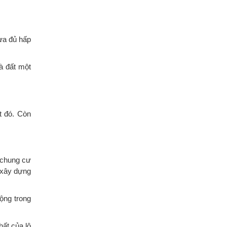
vừa đủ hấp
hà đất một
t đó. Còn
ộ chung cư
 xây dựng
ộng trong
hất của lô