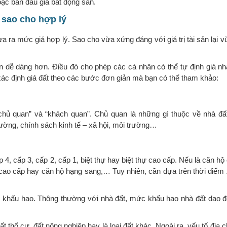
hoặc bán đấu giá bất động sản.
 sao cho hợp lý
 ra mức giá hợp lý. Sao cho vừa xứng đáng với giá trị tài sản lại 
nên dễ dàng hơn. Điều đó cho phép các cá nhân có thể tự định giá n
ác định giá đất theo các bước đơn giản mà bạn có thể tham khảo:
 “chủ quan” và “khách quan”. Chủ quan là những gì thuộc về nhà đấ
rường, chính sách kinh tế – xã hội, môi trường…
p 4, cấp 3, cấp 2, cấp 1, biệt thự hay biệt thự cao cấp. Nếu là căn h
 cao cấp hay căn hộ hạng sang,… Tuy nhiên, cần dựa trên thời điểm
 khấu hao. Thông thường với nhà đất, mức khấu hao nhà đất dao đ
ất thổ cư, đất nông nghiệp hay là loại đất khác. Ngoài ra, yếu tố địa c