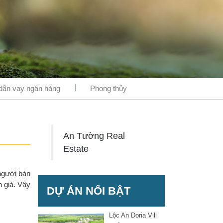
ẫn vay ngân hàng
Phong thủy
An Tường Real
Estate
/người bán
h giá. Vậy
DỰ ÁN NỔI BẬT
Lộc An Doria Vill