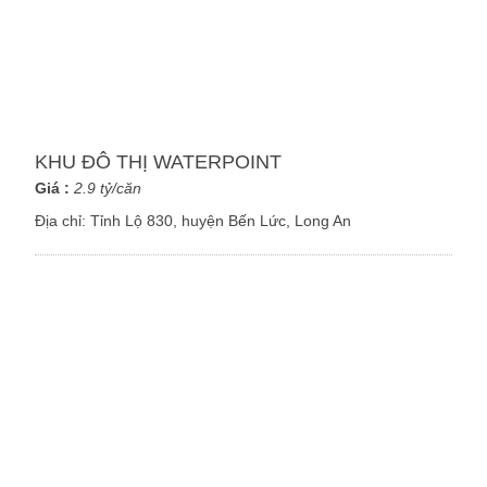
KHU ĐÔ THỊ WATERPOINT
Giá :
2.9 tỷ/căn
Địa chỉ:
Tỉnh Lộ 830, huyện Bến Lức, Long An