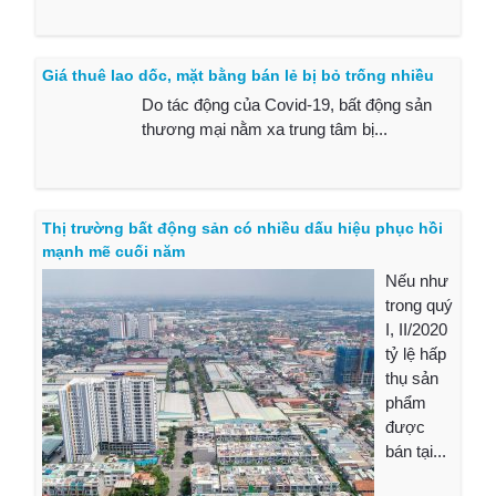
Giá thuê lao dốc, mặt bằng bán lẻ bị bỏ trống nhiều
Do tác động của Covid-19, bất động sản
thương mại nằm xa trung tâm bị...
Thị trường bất động sản có nhiều dấu hiệu phục hồi
mạnh mẽ cuối năm
Nếu như
trong quý
I, II/2020
tỷ lệ hấp
thụ sản
phẩm
được
bán tại...