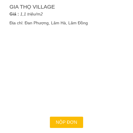
GIA THỌ VILLAGE
Giá :
1,1 triệu/m2
Địa chỉ:
Đan Phượng, Lâm Hà, Lâm Đồng
VỚI CHÚNG TÔI CÔNG VIỆC
LÀ ĐAM MÊ ?
Là những con người nhiệt huyết, dám dấn thân và
chấp nhận thử thách để cùng nhau biến giấc mơ
thành hiện thực. Bạn mong muốn được đồng hành
cùng chúng tôi?
NỘP ĐƠN