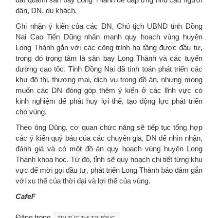
dân, DN, du khách.
Ghi nhận ý kiến của các DN, Chủ tịch UBND tỉnh Đồng
Nai Cao Tiến Dũng nhấn mạnh quy hoạch vùng huyện
Long Thành gắn với các công trình hạ tầng được đầu tư,
trong đó trọng tâm là sân bay Long Thành và các tuyến
đường cao tốc. Tỉnh Đồng Nai đã tính toán phát triển các
khu đô thị, thương mại, dịch vụ trong đồ án, nhưng mong
muốn các DN đóng góp thêm ý kiến ở các lĩnh vực có
kinh nghiệm để phát huy lợi thế, tạo động lực phát triển
cho vùng.
Theo ông Dũng, cơ quan chức năng sẽ tiếp tục tổng hợp
các ý kiến quý báu của các chuyên gia, DN để nhìn nhận,
đánh giá và có một đồ án quy hoạch vùng huyện Long
Thành khoa học. Từ đó, tỉnh sẽ quy hoạch chi tiết từng khu
vực để mời gọi đầu tư, phát triển Long Thành bảo đảm gắn
với xu thế của thời đại và lợi thế của vùng.
CafeF
Đăng trong
TIN TỨC THỊ TRƯỜNG