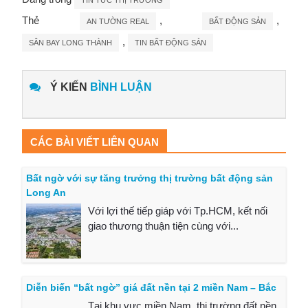
Thẻ
,
,
AN TƯỜNG REAL
BẤT ĐỘNG SẢN
,
SÂN BAY LONG THÀNH
TIN BẤT ĐỘNG SẢN
Ý KIẾN
BÌNH LUẬN
CÁC BÀI VIẾT LIÊN QUAN
Bất ngờ với sự tăng trưởng thị trường bất động sản
Long An
Với lợi thế tiếp giáp với Tp.HCM, kết nối
giao thương thuận tiện cùng với...
Diễn biến “bất ngờ” giá đất nền tại 2 miền Nam – Bắc
Tại khu vực miền Nam, thị trường đất nền