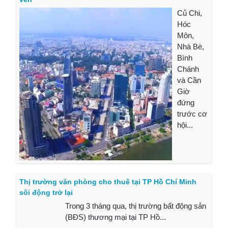
Củ Chi,
Hóc
Môn,
Nhà Bè,
Bình
Chánh
và Cần
Giờ
đứng
trước cơ
hội...
Thị trường văn phòng cho thuê tại TP Hồ Chí Minh
sôi động trở lại
Trong 3 tháng qua, thị trường bất động sản
(BĐS) thương mại tại TP Hồ...