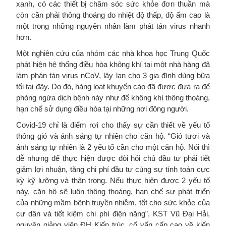
xanh, có các thiết bị chăm sóc sức khỏe đơn thuần mà
còn cần phải thông thoáng do nhiệt độ thấp, độ ẩm cao là
một trong những nguyên nhân làm phát tán virus nhanh
hơn.
Một nghiên cứu của nhóm các nhà khoa học Trung Quốc
phát hiện hệ thống điều hòa không khí tại một nhà hàng đã
làm phán tán virus nCoV, lây lan cho 3 gia đình dùng bữa
tối tại đây. Do đó, hàng loạt khuyến cáo đã được đưa ra để
phòng ngừa dịch bệnh này như để không khí thông thoáng,
hạn chế sử dụng điều hòa tại những nơi đông người.
Covid-19 chỉ là điểm rơi cho thấy sự cần thiết về yếu tố
thông gió và ánh sáng tự nhiên cho căn hộ. “Gió tươi và
ánh sáng tự nhiên là 2 yếu tố cần cho một căn hộ. Nói thì
dễ nhưng để thực hiện được đòi hỏi chủ đầu tư phải tiết
giảm lợi nhuận, tăng chi phí đầu tư cùng sự tính toán cực
kỳ kỹ lưỡng và thận trọng. Nếu thực hiện được 2 yếu tố
này, căn hộ sẽ luôn thông thoáng, hạn chế sự phát triển
của những mầm bệnh truyền nhiễm, tốt cho sức khỏe của
cư dân và tiết kiệm chi phí điện năng”, KST Vũ Đại Hải,
nguyên giảng viên ĐH Kiến trúc, cố vấn cấp cao về kiến