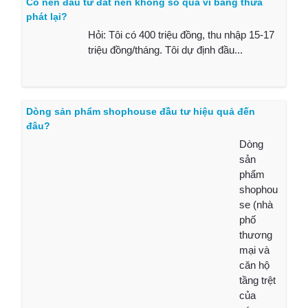
Có nên đầu tư đất nền không sổ qua vi bằng thừa
phát lại?
Hỏi: Tôi có 400 triệu đồng, thu nhập 15-17
triệu đồng/tháng. Tôi dự định đầu...
Dòng sản phẩm shophouse đầu tư hiệu quả đến
đâu?
Dòng
sản
phẩm
shophou
se (nhà
phố
thương
mại và
căn hộ
tầng trệt
của