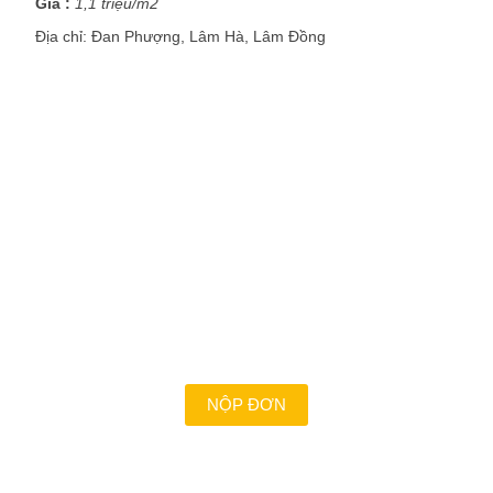
Giá :
1,1 triệu/m2
Địa chỉ:
Đan Phượng, Lâm Hà, Lâm Đồng
VỚI CHÚNG TÔI CÔNG VIỆC
LÀ ĐAM MÊ ?
Là những con người nhiệt huyết, dám dấn thân và
chấp nhận thử thách để cùng nhau biến giấc mơ
thành hiện thực. Bạn mong muốn được đồng hành
cùng chúng tôi?
NỘP ĐƠN