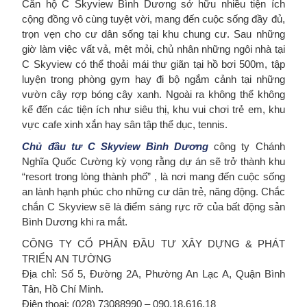
Căn hộ C Skyview Bình Dương sở hữu nhiều tiện ích
cộng đồng vô cùng tuyệt vời, mang đến cuộc sống đầy đủ,
trọn vẹn cho cư dân sống tại khu chung cư. Sau những
giờ làm việc vất vả, mệt mỏi, chủ nhân những ngôi nhà tại
C Skyview có thể thoải mái thư giãn tại hồ bơi 500m, tập
luyện trong phòng gym hay đi bộ ngắm cảnh tại những
vườn cây rợp bóng cây xanh. Ngoài ra không thể không
kể đến các tiện ích như siêu thị, khu vui chơi trẻ em, khu
vực cafe xinh xắn hay sân tập thể dục, tennis.
Chủ đầu tư C Skyview Bình Dương
công ty Chánh
Nghĩa Quốc Cường kỳ vọng rằng dự án sẽ trở thành khu
“resort trong lòng thành phố” , là nơi mang đến cuộc sống
an lành hạnh phúc cho những cư dân trẻ, năng động. Chắc
chắn C Skyview sẽ là điểm sáng rực rỡ của bất động sản
Bình Dương khi ra mắt.
CÔNG TY CỔ PHẦN ĐẦU TƯ XÂY DỰNG & PHÁT
TRIỂN AN TƯỜNG
Địa chỉ: Số 5, Đường 2A, Phường An Lạc A, Quận Bình
Tân, Hồ Chí Minh.
Điện thoại: (028) 73088990 – 090.18.616.18