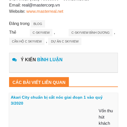
Email:
real@mastercorp.vn
Website:
www.masterreal.net
Đăng trong
BLOG
Thẻ
,
,
C-SKYVIEW
C-SKYVIEW BÌNH DƯƠNG
,
CĂN HỘ C SKYVIEW
DỰ ÁN C SKYVIEW
Ý KIẾN
BÌNH LUẬN
CÁC BÀI VIẾT LIÊN QUAN
Akari City chuẩn bị cất nóc giai đoạn 1 vào quý
3/2020
Vốn thu
hút
khách