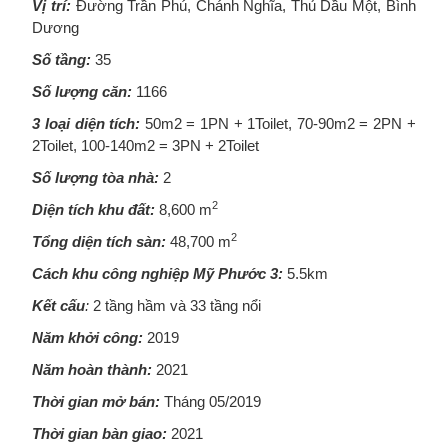
Vị trí:
Đường Trần Phú, Chánh Nghĩa, Thủ Dầu Một, Bình
Dương
Số tầng:
35
Số lượng căn:
1166
3 loại diện tích:
50m2 = 1PN + 1Toilet, 70-90m2 = 2PN +
2Toilet, 100-140m2 = 3PN + 2Toilet
Số lượng tòa nhà:
2
2
Diện tích khu đất:
8,600 m
2
Tổng diện tích sàn:
48,700 m
Cách khu công nghiệp Mỹ Phước 3:
5.5km
Kết cấu
:
2 tầng hầm và 33 tầng nổi
Năm khởi công:
2019
Năm hoàn thành
:
2021
Thời gian mở bán:
Tháng 05/2019
Thời gian bàn giao:
2021