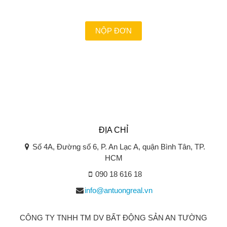
cùng chúng tôi?
NỘP ĐƠN
ĐỊA CHỈ
Số 4A, Đường số 6, P. An Lạc A, quận Bình Tân, TP.
HCM
090 18 616 18
info@antuongreal.vn
CÔNG TY TNHH TM DV BẤT ĐỘNG SẢN AN TƯỜNG