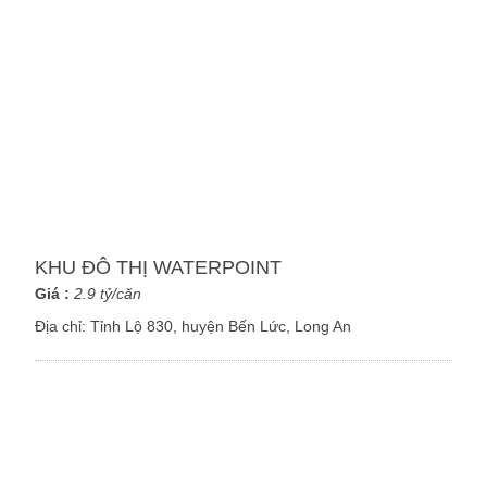
KHU ĐÔ THỊ WATERPOINT
Giá :
2.9 tỷ/căn
Địa chỉ:
Tỉnh Lộ 830, huyện Bến Lức, Long An