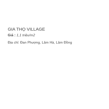
GIA THỌ VILLAGE
Giá :
1,1 triệu/m2
Địa chỉ:
Đan Phượng, Lâm Hà, Lâm Đồng
VỚI CHÚNG TÔI CÔNG VIỆC
LÀ ĐAM MÊ ?
Là những con người nhiệt huyết, dám dấn thân và
chấp nhận thử thách để cùng nhau biến giấc mơ
thành hiện thực. Bạn mong muốn được đồng hành