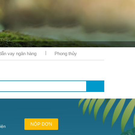
ẫn vay ngân hàng
Phong thủy
NỘP ĐƠN
iện